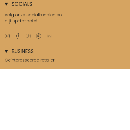
SOCIALS
Volg onze socialkanalen en
blijf up-to-date!
Instagram
Facebook
TikTok
Pinterest
Linkedin
BUSINESS
Geïnteresseerde retailer
B2B omgeving
© Salted Stories 2026
Terms & Conditions
Privacy & Cookies