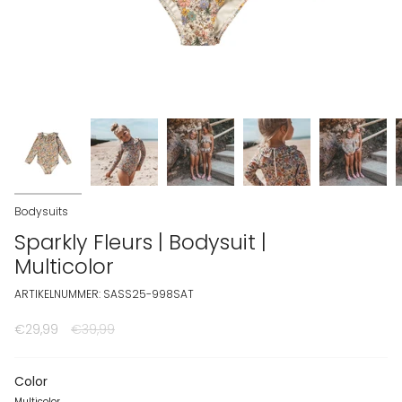
Bodysuits
Sparkly Fleurs | Bodysuit |
Multicolor
ARTIKELNUMMER: SASS25-998SAT
€29,99
Normale prijs
€39,99
Color
Multicolor