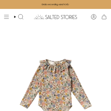
Ga naar de inhoud
Gratis verzending, vanaf €49,-
Zoeken
Accoun