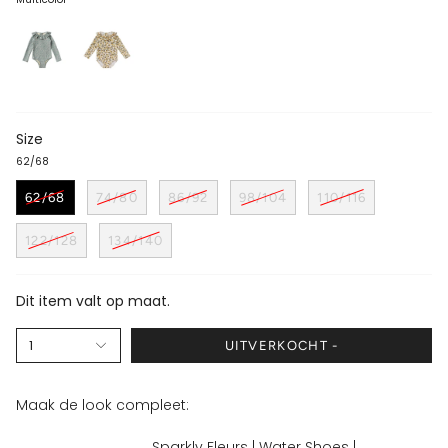
Size
62/68
62/68
74/80
86/92
98/104
110/116
122/128
134/140
Dit item valt op maat.
1
UITVERKOCHT -
Maak de look compleet:
Sparkly Fleurs | Water Shoes |