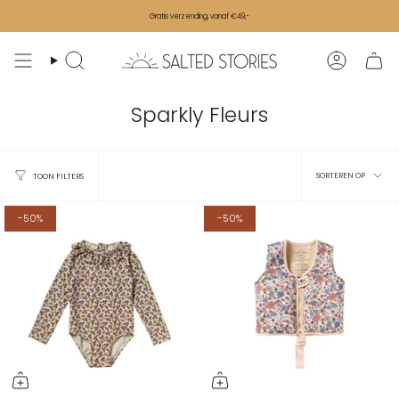
Ga naar de inhoud
Gratis verzending, vanaf €49,-
Zoeken
Accoun
Sparkly Fleurs
Sorter
SORTEREN OP
TOON FILTERS
-50%
-50%