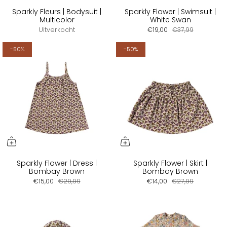
Sparkly Fleurs | Bodysuit |
Sparkly Flower | Swimsuit |
Multicolor
White Swan
Uitverkocht
€19,00
€37,99
-50%
-50%
Sparkly Flower | Dress |
Sparkly Flower | Skirt |
Bombay Brown
Bombay Brown
€15,00
€29,99
€14,00
€27,99