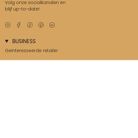
Volg onze socialkanalen en
blijf up-to-date!
Instagram
Facebook
TikTok
Pinterest
Linkedin
BUSINESS
Geïnteresseerde retailer
B2B omgeving
© Salted Stories 2026
Terms & Conditions
Privacy & Cookies
Nederland / Netherlands