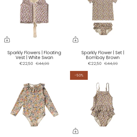
Sparkly Flowers | Floating
Sparkly Flower | Set |
Vest | White Swan
Bombay Brown
€22,50
€44,99
€22,50
€44,99
-50%