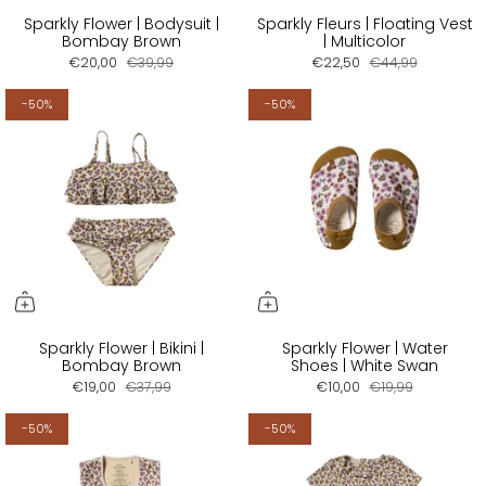
Sparkly Flower | Bodysuit |
Sparkly Fleurs | Floating Vest
Bombay Brown
| Multicolor
€20,00
€39,99
€22,50
€44,99
-50%
-50%
Sparkly Flower | Bikini |
Sparkly Flower | Water
Bombay Brown
Shoes | White Swan
€19,00
€37,99
€10,00
€19,99
-50%
-50%