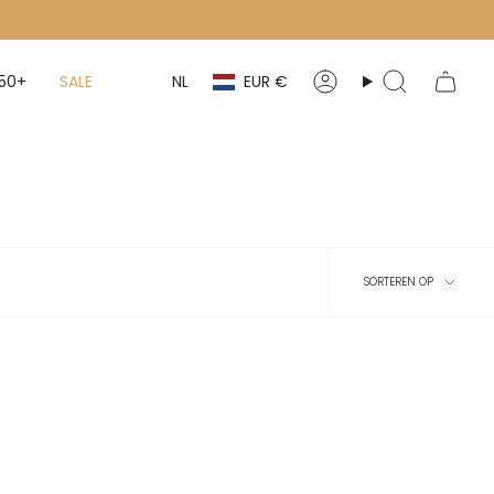
Valuta
Taal
50+
SALE
NL
EUR €
Account
Zoeken
Sortere
SORTEREN OP