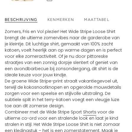
BESCHRIJVING
KENMERKEN
MAATTABEL
Zomers, Fris en Vol plezier! Het Wide Stripe Loose Shirt
brengt de ultieme zomervibes naar de garderobe van
je kleintje. Dit luchtige shirt, gemaakt van 100% zacht
katoen, voelt heerlijk aan op warme dagen en is perfect
voor elke zomeractiviteit. Of je nu door pittoreske
straatjes van een zonnig dorpje slentert of geniet van
een avondbarbecue bij zonsondergang, dit shirt is de
ideale keuze voor jouw kindje.
De groene Wide Stripe-print straalt vakantiegevoel uit,
terwijl de kokosnootknopen en opgerolde mouwdetails
zorgen voor een speelse en stijlvolle uitstraling. De
subtiele split in het terry-katoen voegt een vleugje luze
toe aan dit zomerse design.
Combineer met de Wide Stripe Sport
Shorts
voor de
ultieme co-ord voor een stralende look en laat je kind
stralen in stijl. Het Wide Stripe Loose Shirt is niet zomaar
een kledingstuk – het is een zomerstatement. Maak je