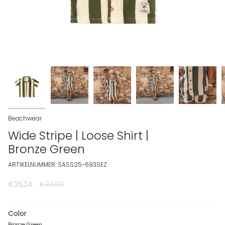
Beachwear
Wide Stripe | Loose Shirt |
Bronze Green
ARTIKELNUMMER: SASS25-693SEZ
€26,24
Normale prijs
€34,99
Color
Bronze Green