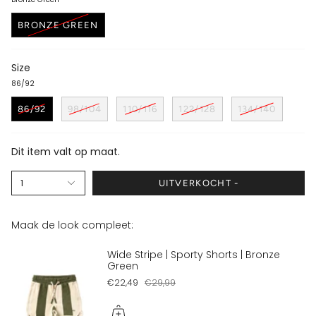
BRONZE GREEN
Size
86/92
86/92
98/104
110/116
122/128
134/140
Dit item valt op maat.
1
UITVERKOCHT -
Maak de look compleet:
Wide Stripe | Sporty Shorts | Bronze
Green
€22,49
€29,99