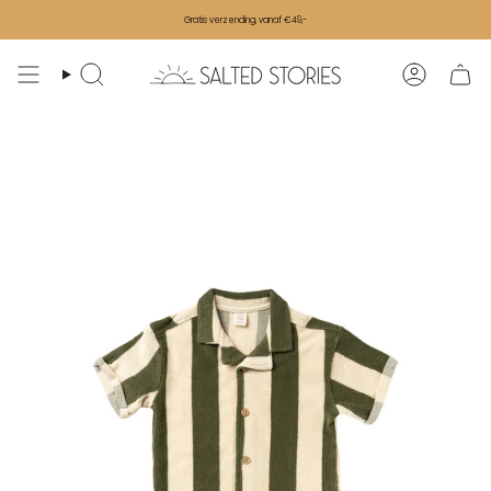
Ga naar de inhoud
Gratis verzending, vanaf €49,-
Zoeken
Accoun