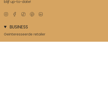
blijf up-to-date!
Instagram
Facebook
TikTok
Pinterest
Linkedin
BUSINESS
Geïnteresseerde retailer
B2B omgeving
© Salted Stories 2026
Terms & Conditions
Privacy & Cookies
Nederland / Netherlands
Language
Nederlands