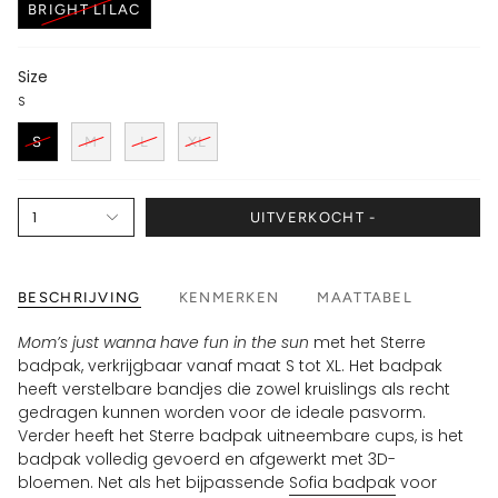
BRIGHT LILAC
Size
S
S
M
L
XL
1
UITVERKOCHT -
BESCHRIJVING
KENMERKEN
MAATTABEL
Mom’s just wanna have fun in the sun
met het Sterre
badpak, verkrijgbaar vanaf maat S tot XL. Het badpak
heeft verstelbare bandjes die zowel kruislings als recht
gedragen kunnen worden voor de ideale pasvorm.
Verder heeft het Sterre badpak uitneembare cups, is het
badpak volledig gevoerd en afgewerkt met 3D-
bloemen. Net als het bijpassende
Sofia badpak
voor