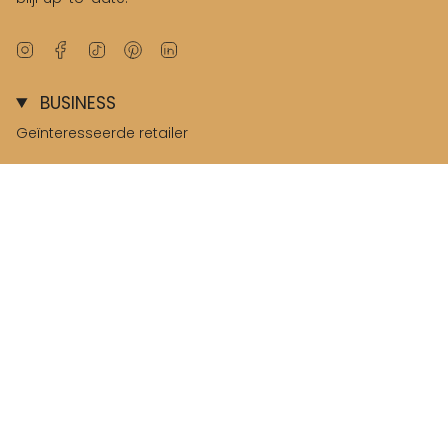
Instagram
Facebook
TikTok
Pinterest
Linkedin
BUSINESS
Geïnteresseerde retailer
B2B omgeving
© Salted Stories 2026
Terms & Conditions
Privacy & Cookies
Nederland / Netherlands
Language
Nederlands