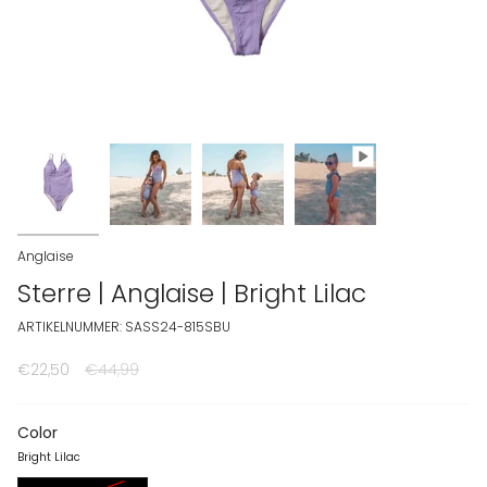
Anglaise
Sterre | Anglaise | Bright Lilac
ARTIKELNUMMER: SASS24-815SBU
€22,50
Normale prijs
€44,99
Color
Bright Lilac