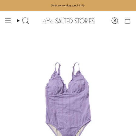
Ga naar de inhoud
Gratis verzending, vanaf €49,-
Zoeken
Accoun