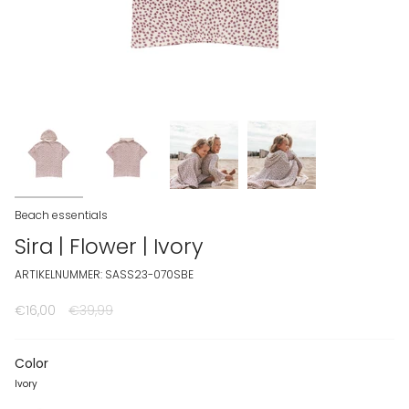
Beach essentials
Sira | Flower | Ivory
ARTIKELNUMMER: SASS23-070SBE
€16,00
Normale prijs
€39,99
Color
Ivory