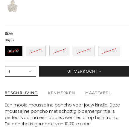
Size
86/92
86/92
98/104
110/116
122/128
134/140
1
UITVERKOCHT -
BESCHRIJVING
KENMERKEN
MAATTABEL
Een mooie mousseline poncho voor jouw kindje. Deze
mousseline poncho met schattig bloemenprintje is
perfect voor na een badje, zwemles of op het strand.
De poncho is gemaakt van 100% katoen.