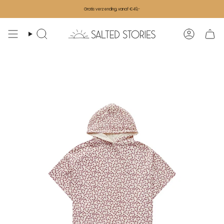
Ga naar de inhoud
Gratis verzending, vanaf €49,-
Zoeken
Accoun