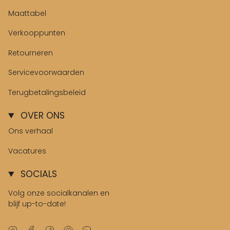
Maattabel
Verkooppunten
Retourneren
Servicevoorwaarden
Terugbetalingsbeleid
OVER ONS
Ons verhaal
Vacatures
SOCIALS
Volg onze socialkanalen en
blijf up-to-date!
Instagram
Facebook
TikTok
Pinterest
Linkedin