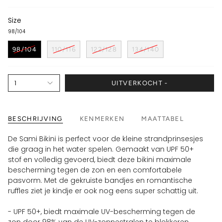
Size
98/104
98/104
110/116
122/128
134/140
1
UITVERKOCHT -
BESCHRIJVING
KENMERKEN
MAATTABEL
De Sami Bikini is perfect voor de kleine strandprinsesjes
die graag in het water spelen. Gemaakt van UPF 50+
stof en volledig gevoerd, biedt deze bikini maximale
bescherming tegen de zon en een comfortabele
pasvorm. Met de gekruiste bandjes en romantische
ruffles ziet je kindje er ook nog eens super schattig uit.
- UPF 50+, biedt maximale UV-bescherming tegen de