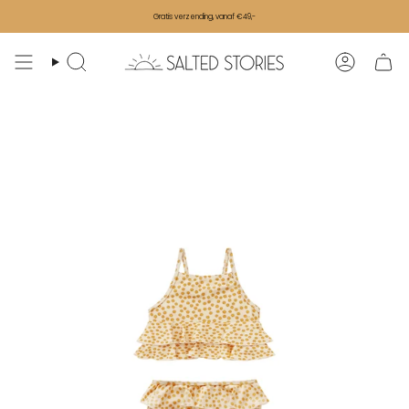
Ga naar de inhoud
Gratis verzending, vanaf €49,-
Zoeken
Accoun