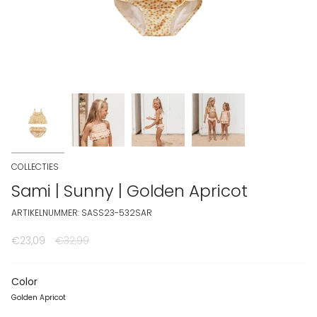
COLLECTIES
Sami | Sunny | Golden Apricot
ARTIKELNUMMER: SASS23-532SAR
€23,09
Normale prijs
€32,99
Color
Golden Apricot