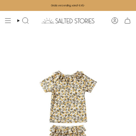
Ga naar de inhoud
Gratis verzending, vanaf €49,-
Zoeken
Accoun