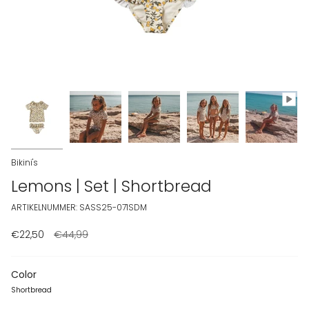
Bikini's
Lemons | Set | Shortbread
ARTIKELNUMMER: SASS25-071SDM
€22,50
Normale prijs
€44,99
Color
Shortbread