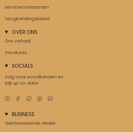
Servicevoorwaarden
Terugbetalingsbeleid
OVER ONS
Ons verhaal
Vacatures
SOCIALS
Volg onze socialkanalen en
blijf up-to-date!
Instagram
Facebook
TikTok
Pinterest
Linkedin
BUSINESS
Geïnteresseerde retailer