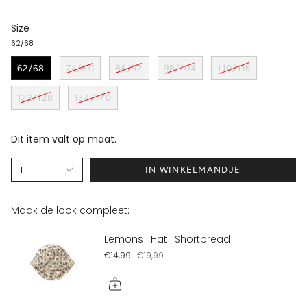
Size
62/68
62/68
74/80
86/92
98/104
110/116
122/128
134/140
Dit item valt op maat.
1
IN WINKELMANDJE
Maak de look compleet:
Lemons | Hat | Shortbread
€14,99
€19,99