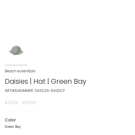
Beach essentials
Daisies | Hat | Green Bay
ARTIKELNUMMER: SASS25-644SCF
€17,24
Normale prijs
€22,99
Color
Green Bay