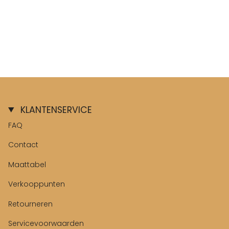
KLANTENSERVICE
FAQ
Contact
Maattabel
Verkooppunten
Retourneren
Servicevoorwaarden