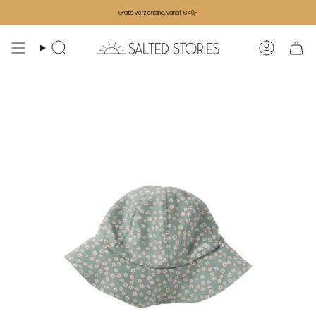
Ga naar de inhoud
Gratis verzending, vanaf €49,-
Zoeken
Accoun