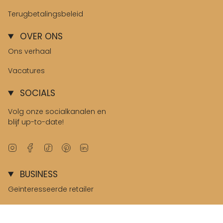
Terugbetalingsbeleid
OVER ONS
Ons verhaal
Vacatures
SOCIALS
Volg onze socialkanalen en
blijf up-to-date!
Instagram
Facebook
TikTok
Pinterest
Linkedin
BUSINESS
Geïnteresseerde retailer
B2B omgeving