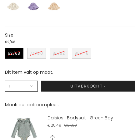
Size
62/68
62/68
74/80
86/92
98/116
Dit item valt op maat.
1
UITVERKOCHT -
Maak de look compleet:
Daisies | Bodysuit | Green Bay
€28,49
€37,99