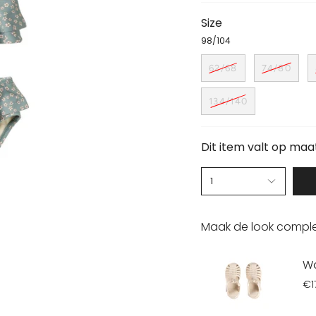
Size
98/104
62/68
74/80
134/140
Dit item valt op maa
1
Maak de look comple
Wa
€1