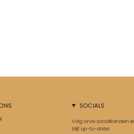
ONS
SOCIALS
l
Volg onze socialkanalen e
blijf up-to-date!