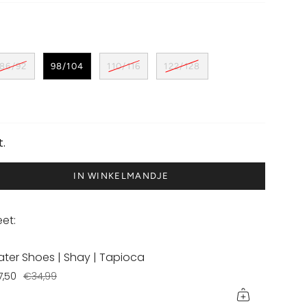
86/92
98/104
110/116
122/128
t.
IN WINKELMANDJE
et:
ter Shoes | Shay | Tapioca
7,50
€34,99