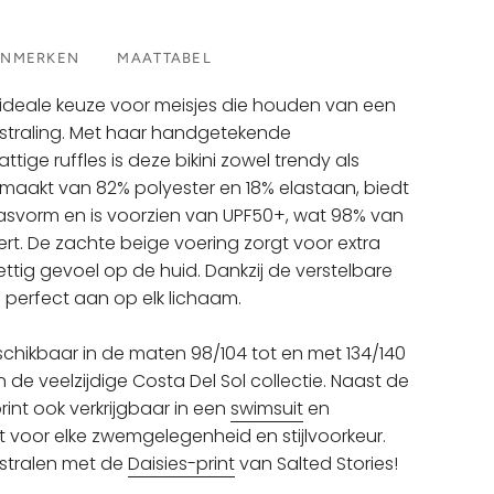
ENMERKEN
MAATTABEL
dé ideale keuze voor meisjes die houden van een
uitstraling. Met haar handgetekende
tige ruffles is deze bikini zowel trendy als
gemaakt van 82% polyester en 18% elastaan, biedt
svorm en is voorzien van UPF50+, wat 98% van
ert. De zachte beige voering zorgt voor extra
ttig gevoel op de huid. Dankzij de verstelbare
ni perfect aan op elk lichaam.
beschikbaar in de maten 98/104 tot en met 134/140
 de veelzijdige Costa Del Sol collectie. Naast de
 print ook verkrijgbaar in een
swimsuit
en
ct voor elke zwemgelegenheid en stijlvoorkeur.
stralen met de
Daisies-print
van Salted Stories!