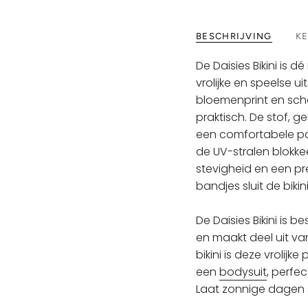
BESCHRIJVING
K
De Daisies Bikini is 
vrolijke en speelse 
bloemenprint en schat
praktisch. De stof, 
een comfortabele pa
de UV-stralen blokke
stevigheid en een pre
bandjes sluit de biki
De Daisies Bikini is 
en maakt deel uit van
bikini is deze vrolijke
een
bodysuit
, perfe
Laat zonnige dagen 