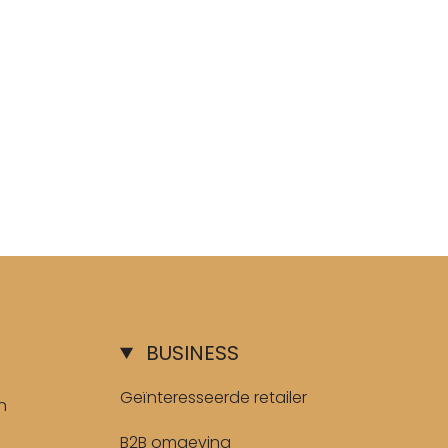
BUSINESS
Geïnteresseerde retailer
n
B2B omgeving