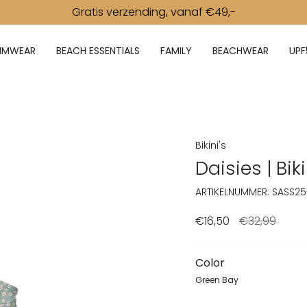
Gratis verzending, vanaf €49,-
IMWEAR
BEACH ESSENTIALS
FAMILY
BEACHWEAR
UPF
Bikini's
Daisies | Bik
ARTIKELNUMMER: SASS2
€16,50
Normale prijs
€32,99
Color
Green Bay