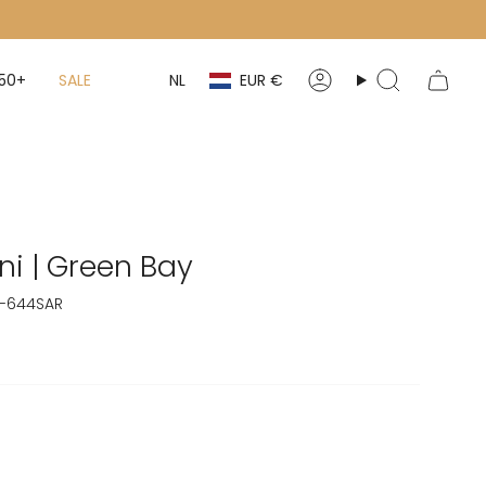
Valuta
Taal
50+
SALE
NL
EUR €
Account
Zoeken
ini | Green Bay
5-644SAR